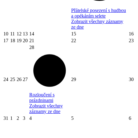
Přátelské posezení s hudbou
a opékáním selete
Zobrazit všechny záznamy
ze dne
10
11
12
13
14
15
16
17
18
19
20
21
22
23
28
24
25
26
27
29
30
Rozloučení s
prázdninami
Zobrazit všechny
záznamy ze dne
31
1
2
3
4
5
6