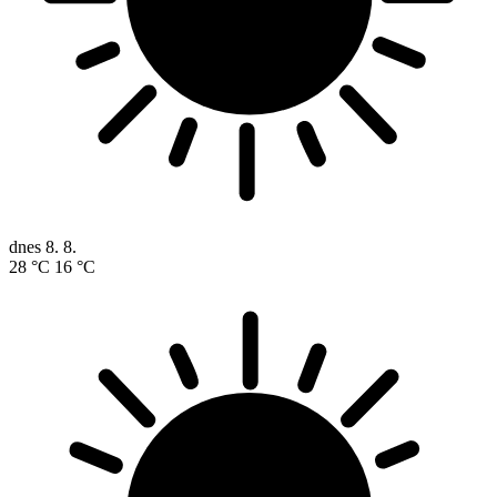
dnes
8. 8.
28 °C
16 °C