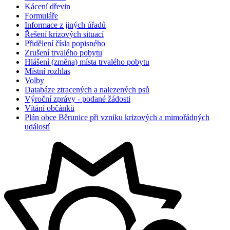
Kácení dřevin
Formuláře
Informace z jiných úřadů
Řešení krizových situací
Přidělení čísla popisného
Zrušení trvalého pobytu
Hlášení (změna) místa trvalého pobytu
Místní rozhlas
Volby
Databáze ztracených a nalezených psů
Výroční zprávy - podané žádosti
Vítání občánků
Plán obce Běrunice při vzniku krizových a mimořádných
událostí