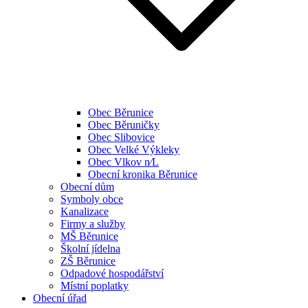
Obec Běrunice
Obec Běruničky
Obec Slibovice
Obec Velké Výkleky
Obec Vlkov n⁄L
Obecní kronika Běrunice
Obecní dům
Symboly obce
Kanalizace
Firmy a služby
MŠ Běrunice
Školní jídelna
ZŠ Běrunice
Odpadové hospodářství
Místní poplatky
Obecní úřad