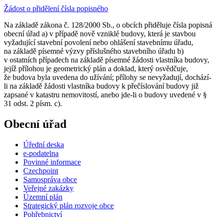
Žádost o přidělení čísla popisného
Na základě zákona č. 128/2000 Sb., o obcích přiděluje čísla popisná
obecní úřad a) v případě nově vzniklé budovy, která je stavbou
vyžadující stavební povolení nebo ohlášení stavebnímu úřadu,
na základě písemné výzvy příslušného stavebního úřadu b)
v ostatních případech na základě písemné žádosti vlastníka budovy,
jejíž přílohou je geometrický plán a doklad, který osvědčuje,
že budova byla uvedena do užívání; přílohy se nevyžadují, dochází-
li na základě žádosti vlastníka budovy k přečíslování budovy již
zapsané v katastru nemovitostí, anebo jde-li o budovy uvedené v §
31 odst. 2 písm. c).
Obecní úřad
Úřední deska
e-podatelna
Povinné informace
Czechpoint
Samospráva obce
Veřejné zakázky
Územní plán
Strategický plán rozvoje obce
Pohřebnictví