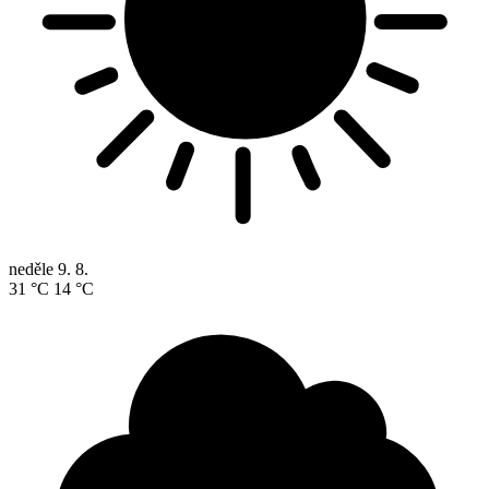
neděle
9. 8.
31 °C
14 °C