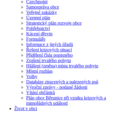
Czechpoint
Samospráva obce
Veřejné zakázky
Územní plán
Strategický plán rozvoje obce
Pohřebnictví
Kácení dřevin
Formuláře
Informace z jiných úřadů
Řešení krizových situací
Přidělení čísla popisného
Zrušení trvalého pobytu
Hlášení (změna) místa trvalého pobytu
Místní rozhlas
Volby
Databáze ztracených a nalezených psů
Výroční zprávy - podané žádosti
Vítání občánků
Plán obce Běrunice při vzniku krizových a
mimořádných událostí
Život v obci