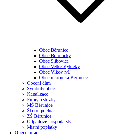
Obec Běrunice
Obec Běruničky
Obec Slibovice
Obec Velké Výkleky
Obec Vlkov n⁄L
Obecní kronika Běrunice
Obecní dům
Symboly obce
Kanalizace
Firmy a služby
MŠ Běrunice
Školní jídelna
ZŠ Běrunice
Odpadové hospodářství
Místní poplatky
Obecní úřad