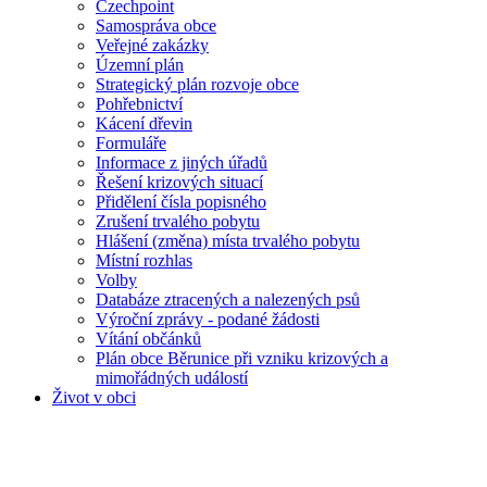
Czechpoint
Samospráva obce
Veřejné zakázky
Územní plán
Strategický plán rozvoje obce
Pohřebnictví
Kácení dřevin
Formuláře
Informace z jiných úřadů
Řešení krizových situací
Přidělení čísla popisného
Zrušení trvalého pobytu
Hlášení (změna) místa trvalého pobytu
Místní rozhlas
Volby
Databáze ztracených a nalezených psů
Výroční zprávy - podané žádosti
Vítání občánků
Plán obce Běrunice při vzniku krizových a
mimořádných událostí
Život v obci