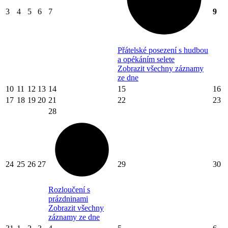
3
4
5
6
7
9
Přátelské posezení s hudbou
a opékáním selete
Zobrazit všechny záznamy
ze dne
10
11
12
13
14
15
16
17
18
19
20
21
22
23
28
24
25
26
27
29
30
Rozloučení s
prázdninami
Zobrazit všechny
záznamy ze dne