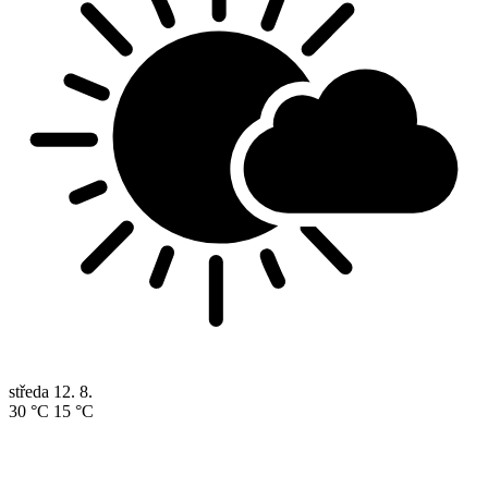
středa
12. 8.
30 °C
15 °C