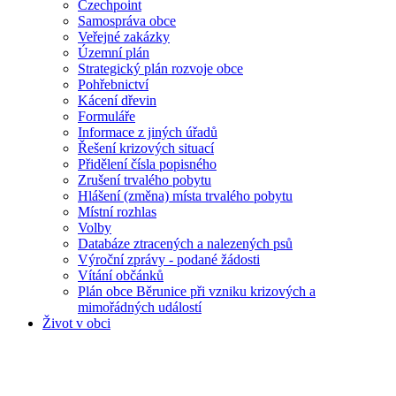
Czechpoint
Samospráva obce
Veřejné zakázky
Územní plán
Strategický plán rozvoje obce
Pohřebnictví
Kácení dřevin
Formuláře
Informace z jiných úřadů
Řešení krizových situací
Přidělení čísla popisného
Zrušení trvalého pobytu
Hlášení (změna) místa trvalého pobytu
Místní rozhlas
Volby
Databáze ztracených a nalezených psů
Výroční zprávy - podané žádosti
Vítání občánků
Plán obce Běrunice při vzniku krizových a
mimořádných událostí
Život v obci