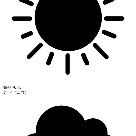
dnes
9. 8.
31 °C
14 °C