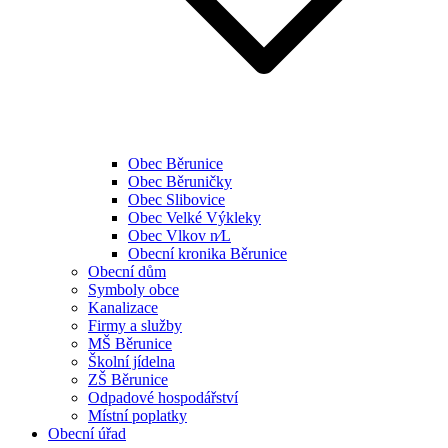
Obec Běrunice
Obec Běruničky
Obec Slibovice
Obec Velké Výkleky
Obec Vlkov n⁄L
Obecní kronika Běrunice
Obecní dům
Symboly obce
Kanalizace
Firmy a služby
MŠ Běrunice
Školní jídelna
ZŠ Běrunice
Odpadové hospodářství
Místní poplatky
Obecní úřad