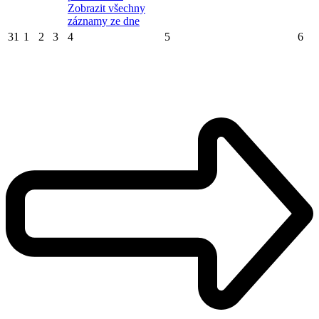
Zobrazit všechny
záznamy ze dne
31
1
2
3
4
5
6