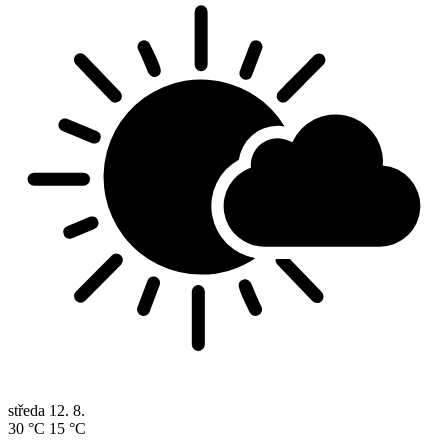
středa
12. 8.
30 °C
15 °C