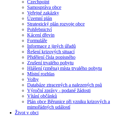
Czechpoint
Samospráva obce
Veřejné zakázky
Územní plán
Strategický plán rozvoje obce
Pohřebnictví
Kácení dřevin
Formuláře
Informace z jiných úřadů
Řešení krizových situací
Přidělení čísla popisného
Zrušení trvalého pobytu
Hlášení (změna) místa trvalého pobytu
Místní rozhlas
Volby
Databáze ztracených a nalezených psů
Výroční zprávy - podané žádosti
Vítání občánků
Plán obce Běrunice při vzniku krizových a
mimořádných událostí
Život v obci