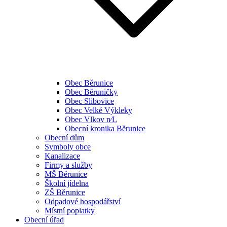
Obec Běrunice
Obec Běruničky
Obec Slibovice
Obec Velké Výkleky
Obec Vlkov n⁄L
Obecní kronika Běrunice
Obecní dům
Symboly obce
Kanalizace
Firmy a služby
MŠ Běrunice
Školní jídelna
ZŠ Běrunice
Odpadové hospodářství
Místní poplatky
Obecní úřad