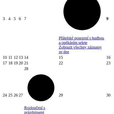
3
4
5
6
7
9
Přátelské posezení s hudbou
a opékáním selete
Zobrazit všechny záznamy
ze dne
10
11
12
13
14
15
16
17
18
19
20
21
22
23
28
24
25
26
27
29
30
Rozloučení s
prázdninami