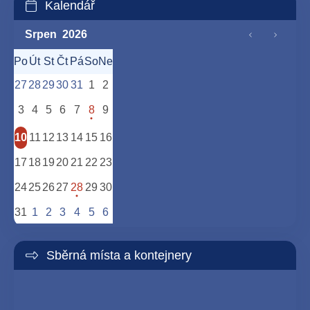
Kalendář
Srpen
2026
Po
Út
St
Čt
Pá
So
Ne
27
28
29
30
31
1
2
3
4
5
6
7
8
9
10
11
12
13
14
15
16
17
18
19
20
21
22
23
24
25
26
27
28
29
30
31
1
2
3
4
5
6
Sběrná místa a kontejnery