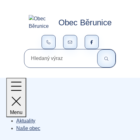
Rovnou na obsah
Rovnou na menu
Obec
Běrunice
+420 325 650 024
ou@berunice.cz
Hledaný výraz
Menu
Aktuality
Naše obec