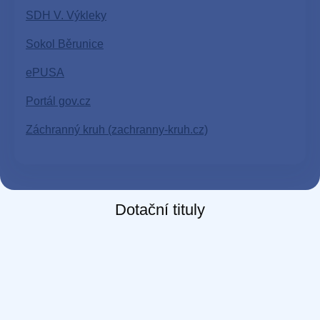
SDH V. Výkleky
Sokol Běrunice
ePUSA
Portál gov.cz
Záchranný kruh (zachranny-kruh.cz)
Dotační tituly