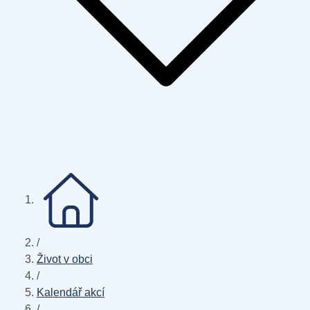
/
Život v obci
/
Kalendář akcí
/