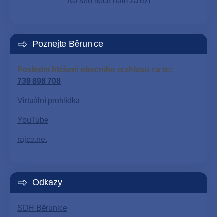
Na stromech nám záleží
Poznejte Běrunice
Poslední hlášení obecního rozhlasu na tel:
739 898 708
Virtuální prohlídka
YouTube
rajce.net
Odkazy
SDH Běrunice